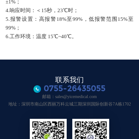
±1%；
4.响应时间：＜15秒，23℃时；
5.报警设置：高报警18%至99%，低报警范围15%至
99%；
6.工作环境：温度 15℃~40℃。
联系我们
0755-26435055
邮箱：sales@yicemedical.com
地址：深圳市南山区西丽万科云城三期深圳国际创新谷7A栋1702