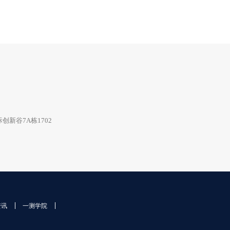
新谷7A栋1702
资讯
一测学院